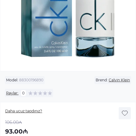
Model:
88300196890
Brend:
Calvin Klein
Rəylər:
0
Daha ucuz tapdınız?
106.00₼
93.00₼