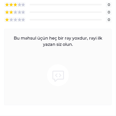
0
0
0
Bu məhsul üçün heç bir rəy yoxdur, rəyi ilk
yazan siz olun.