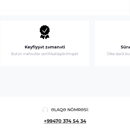
Keyfiyyət zəmanəti
Sürə
Bütün məhsullar sertifikatlaşdırılmışdır
Ölkə daxili b
ƏLAQƏ NÖMRƏSI:
+99470 374 54 34