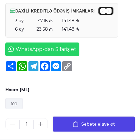
DAXILI KREDITLƏ ÖDƏNIŞ IMKANLARI
‹
›
3 ay
47.16
141.48
6 ay
23.58
141.48
WhatsApp-dan Sifariş et
Ресурс
WhatsApp
Telegram
Facebook
Messenger
Copy
Link
Həcm (ML)
100
Səbətə əlavə et