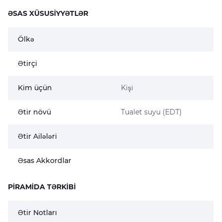
ƏSAS XÜSUSIYYƏTLƏR
Ölkə
Ətirçi
Kim üçün
Kişi
Ətir növü
Tualet suyu (EDT)
Ətir Ailələri
Əsas Akkordlar
PIRAMIDA TƏRKIBI
Ətir Notları