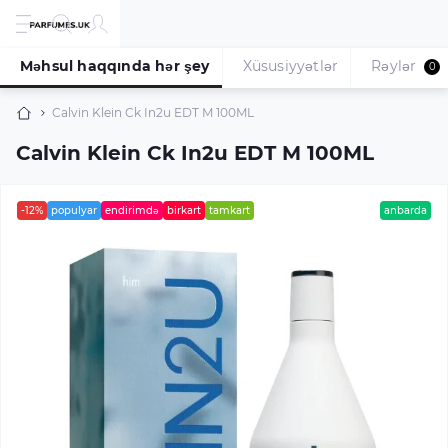
Məhsul haqqında hər şey
Xüsusiyyətlər
Rəylər
0
Calvin Klein Ck In2u EDT M 100ML
Calvin Klein Ck In2u EDT M 100ML
-12%
populyar
endirimdə
birkart
tamkart
anbarda