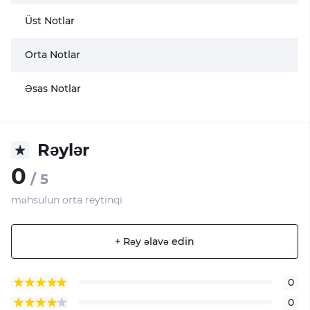
Üst Notlar
Orta Notlar
Əsas Notlar
Rəylər
0
/ 5
məhsulun orta reytinqi
+ Rəy əlavə edin
0
0