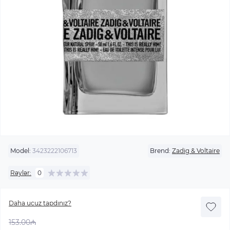
Model:
3423222106713
Brend:
Zadig & Voltaire
Rəylər:
0
Daha ucuz tapdınız?
153.00₼