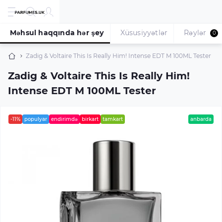
Məhsul haqqında hər şey
Xüsusiyyətlər
Rəylər
0
Zadig & Voltaire This Is Really Him! Intense EDT M 100ML Tester
Zadig & Voltaire This Is Really Him!
Intense EDT M 100ML Tester
-11%
populyar
endirimdə
birkart
tamkart
anbarda