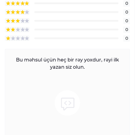
0
0
0
0
0
Bu məhsul üçün heç bir rəy yoxdur, rəyi ilk
yazan siz olun.