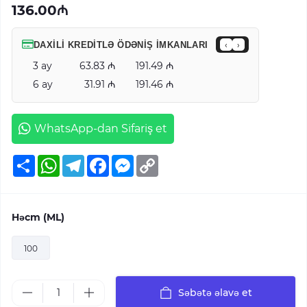
136.00₼
DAXILI KREDITLƏ ÖDƏNIŞ IMKANLARI
‹
›
3 ay
63.83
191.49
6 ay
31.91
191.46
WhatsApp-dan Sifariş et
Ресурс
WhatsApp
Telegram
Facebook
Messenger
Copy
Link
Həcm (ML)
100
Səbətə əlavə et