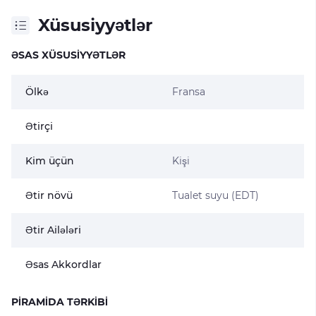
Xüsusiyyətlər
ƏSAS XÜSUSIYYƏTLƏR
Ölkə
Fransa
Ətirçi
Kim üçün
Kişi
Ətir növü
Tualet suyu (EDT)
Ətir Ailələri
Əsas Akkordlar
PIRAMIDA TƏRKIBI