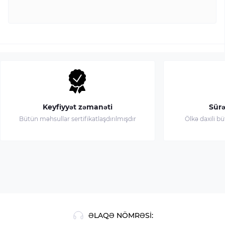
Keyfiyyət zəmanəti
Sürə
Bütün məhsullar sertifikatlaşdırılmışdır
Ölkə daxili b
ƏLAQƏ NÖMRƏSI: