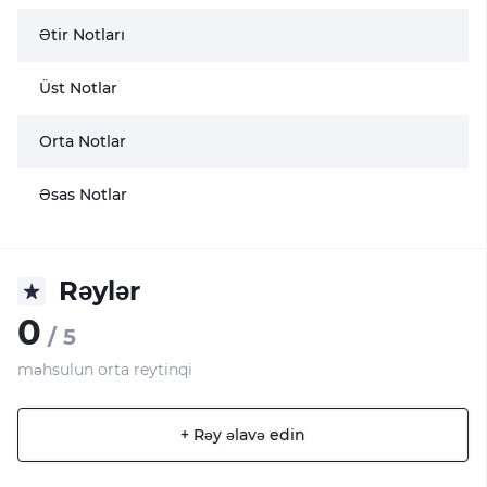
Ətir Notları
Üst Notlar
Orta Notlar
Əsas Notlar
Rəylər
0
/ 5
məhsulun orta reytinqi
+ Rəy əlavə edin